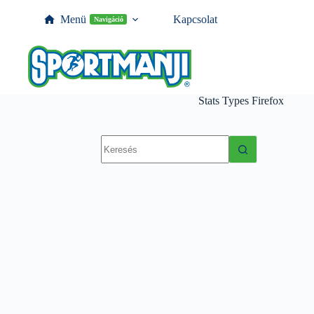
Menü
Kapcsolat
Navigáció
Stats Types
Firefox
No
results