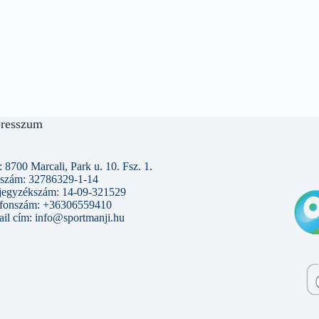
resszum
 8700 Marcali, Park u. 10. Fsz. 1.
szám: 32786329-1-14
jegyzékszám: 14-09-321529
efonszám: +36306559410
il cím: info@sportmanji.hu