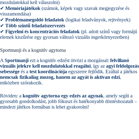
mozdulatokkal kell válaszolni)
✔
Memóriajátékok
(számok, képek vagy szavak megjegyzése és
visszamondása)
✔
Problémamegoldó feladatok
(logikai feladványok, rejtvények)
✔
Több szintű feladatszervezés
✔
Figyelmi és koncentrációs feladatok
(pl. adott színű vagy formájú
elemek kiszűrése egy gyorsan változó vizuális ingerkörnyezetben)
Sportmanji és a kognitív agytorna
A
Sportmanji
ezt a kognitív edzést ötvözi a mozgással:
felvillanó
vizuális jelekre kell mozdulatokkal reagálni
, így az
agyi feldolgozás
sebessége
és a
test koordinációja
egyszerre fejlődik. Ezáltal a játékos
nemcsak fizikailag mozog, hanem az agyát is aktívan edzi
,
miközben szórakozik.
Röviden: a
kognitív agytorna egy edzés az agynak
, amely segíti a
gyorsabb gondolkodást, jobb fókuszt és hatékonyabb döntéshozatalt –
mindezt játékos formában is lehet gyakorolni!