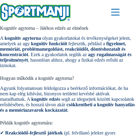
Skip
to
content
Kognitív agytorna – Játékos edzés az elmének
A
kognitív agytorna
olyan gyakorlatokat és tevékenységeket jelent,
amelyek az agy
kognitív funkcióit
fejlesztik, például a
figyelmet,
memóriát, problémamegoldást, reakcióidőt, döntéshozatalt és
koncentrációt
. Ezek a gyakorlatok segítik az
agy rugalmasságát és
teljesítményét
, hasonlóan ahhoz, ahogy a fizikai edzés erősíti az
izmokat.
Hogyan működik a kognitív agytorna?
Agyunk folyamatosan feldolgozza a beérkező információkat, de ha
nem kap elég kihívást, bizonyos területei kevésbé aktívak
maradhatnak. A
kognitív edzés
segít az idegsejtek közötti kapcsolatok
erősítésében, és hosszú távon akár
csökkentheti a kognitív hanyatlás
és a memóriazavarok kockázatát
.
Példák kognitív agytornára:
✔
Reakcióidő-fejlesztő játékok
(pl. felvillanó jelekre gyors