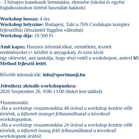
– 3 hónapos kutatásunk bemutatása, elemzése (iskolai és egyéni
foglalkozásokon történő használati hatások)
Workshop
hossza:
4 óra
Workshop helyszíne:
Budapest, Tahi u.70/b Csodakapu komplex
fejlesztőház (létszámtól függően változhat)
Workshop díja:
19.500 Ft
Amit kapsz:
Hasznos információkat, szemléletet, tesztelt
eredményeket (+ később is anyagokat), és ezen kívül
egy oklevelet, ami tanúsítja, hogy részt vettél a workshopon, amivel
6S
Method fejlesztő lettél
.
Bővebb információk:
info@sportmanji.hu
Jelentkezz aktuális workshopunkra:
2026 Szeptember 26. 9:00-13:00 (linket lent találod)
Visszamondás:
-Ha a workshop visszamondása 48 órával a workshop kezdete előtt
történik, a kifizetett összeget felhasználhatod a következő
workshopunkon.
-Ha a workshop visszamondása 24 órával a workshop kezdete előtt
történik, a kifizetett összeg felét felhasználhatod a következő
workshopunk árából.