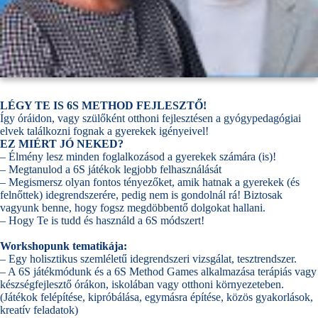
LÉGY TE IS 6S METHOD FEJLESZTŐ!
Így óráidon, vagy szülőként otthoni fejlesztésen a gyógypedagógiai
elvek találkozni fognak a gyerekek igényeivel!
EZ MIÉRT JÓ NEKED?
– Élmény lesz minden foglalkozásod a gyerekek számára (is)!
– Megtanulod a 6S játékok legjobb felhasználását
– Megismersz olyan fontos tényezőket, amik hatnak a gyerekek (és
felnőttek) idegrendszerére, pedig nem is gondolnál rá! Biztosak
vagyunk benne, hogy fogsz megdöbbentő dolgokat hallani.
– Hogy Te is tudd és használd a 6S módszert!
Workshopunk tematikája:
– Egy holisztikus szemléletű idegrendszeri vizsgálat, tesztrendszer.
– A 6S játékmódunk és a 6S Method Games alkalmazása terápiás vagy
készségfejlesztő órákon, iskolában vagy otthoni környezeteben.
(Játékok felépítése, kipróbálása, egymásra építése, közös gyakorlások,
kreatív feladatok)