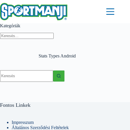
Skip
to
content
Kategóriák
Stats Types
Android
No
results
Fontos Linkek
Impresszum
Általános Szerződési Feltételek