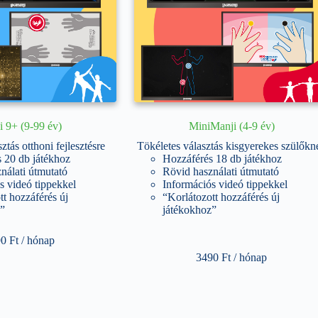
i 9+ (9-99 év)
MiniManji (4-9 év)
ztás otthoni fejlesztésre
Tökéletes választás kisgyerekes szülőkn
 20 db játékhoz
Hozzáférés 18 db játékhoz
nálati útmutató
Rövid használati útmutató
s videó tippekkel
Információs videó tippekkel
tt hozzáférés új
“Korlátozott hozzáférés új
”
játékokhoz”
90
Ft
/ hónap
3490
Ft
/ hónap