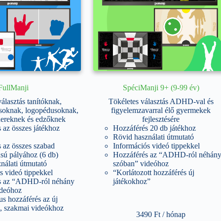
FullManji
SpéciManji 9+ (9-99 év)
álasztás tanítóknak,
Tökéletes választás ADHD-val és
oknak, logopédusoknak,
figyelemzavarral élő gyermekek
énereknek és edzőknek
fejlesztésére
 az összes játékhoz
Hozzáférés 20 db játékhoz
Rövid használati útmutató
 az összes szabad
Információs videó tippekkel
ású pályához (6 db)
Hozzáférés az “ADHD-ról néhán
nálati útmutató
szóban” videóhoz
s videó tippekkel
“Korlátozott hozzáférés új
s az “ADHD-ról néhány
játékokhoz”
ideóhoz
s hozzáférés az új
, szakmai videókhoz
3490
Ft
/ hónap