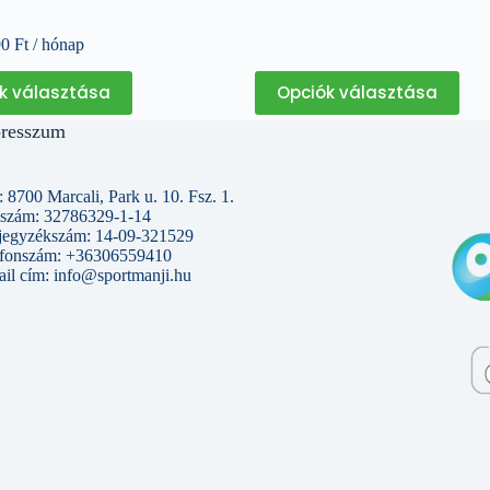
90
Ft
/ hónap
Ennek
Ennek
k választása
Opciók választása
a
a
terméknek
terméknek
resszum
több
több
variációja
variációja
van.
van.
A
A
 8700 Marcali, Park u. 10. Fsz. 1.
változatok
változatok
szám: 32786329-1-14
a
a
jegyzékszám: 14-09-321529
termékoldalon
termékoldalon
efonszám: +36306559410
választhatók
választhatók
il cím: info@sportmanji.hu
ki
ki