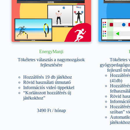
EnergyManji
Tökéletes választás a nagymozgások
Tökéletes v
fejlesztésére
gyógypedagógus
fejlesztő tr
Hozzáférés
Hozzáférés 19 db játékhoz
(41db)
Rövid használati útmutató
Hozzáférés
Információs videó tippekkel
felhasznál
“Korlátozott hozzáférés új
Rövid hasz
játékokhoz”
Információ
Hozzáféré
3490
Ft
/ hónap
szóban” v
Automatiku
játékokhoz