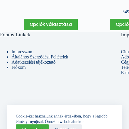
54
Ennek
Opciók választása
Opció
a
terméknek
Fontos Linkek
Imp
több
variációja
van.
A
Impresszum
Cím:
változatok
Általános Szerződési Feltételek
Adó
a
Adatkezelési tájékoztató
Cég
termékoldalon
Fiókom
Tel
választhatók
E-ma
ki
Cookie-kat használunk annak érdekében, hogy a legjobb
élményt nyújtsuk Önnek a weboldalunkon.