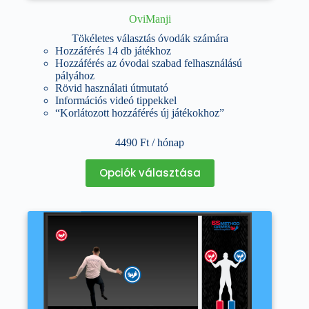
OviManji
Tökéletes választás óvodák számára
Hozzáférés 14 db játékhoz
Hozzáférés az óvodai szabad felhasználású
pályához
Rövid használati útmutató
Információs videó tippekkel
“Korlátozott hozzáférés új játékokhoz”
4490
Ft
/ hónap
Ennek
Opciók választása
a
terméknek
több
variációja
van.
A
változatok
a
termékoldalon
választhatók
ki