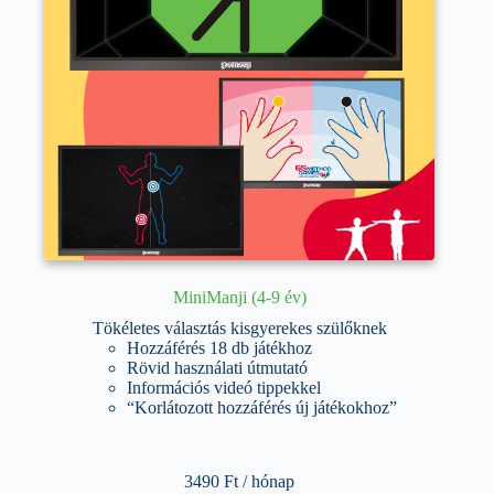
ki
MiniManji (4-9 év)
Tökéletes választás kisgyerekes szülőknek
Hozzáférés 18 db játékhoz
Rövid használati útmutató
Információs videó tippekkel
“Korlátozott hozzáférés új játékokhoz”
3490
Ft
/ hónap