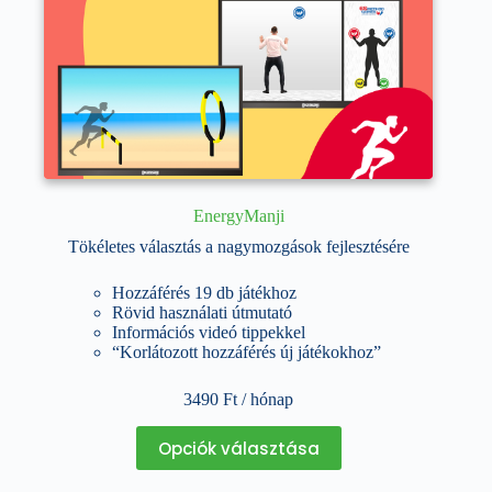
EnergyManji
Tökéletes választás a nagymozgások fejlesztésére
Hozzáférés 19 db játékhoz
Rövid használati útmutató
Információs videó tippekkel
“Korlátozott hozzáférés új játékokhoz”
3490
Ft
/ hónap
Ennek
Opciók választása
a
terméknek
több