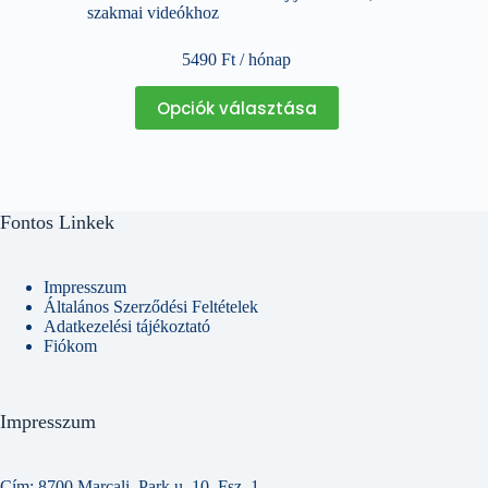
szakmai videókhoz
5490
Ft
/ hónap
Ennek
Opciók választása
a
terméknek
több
variációja
van.
A
Fontos Linkek
változatok
a
termékoldalon
választhatók
Impresszum
ki
Általános Szerződési Feltételek
Adatkezelési tájékoztató
Fiókom
Impresszum
Cím: 8700 Marcali, Park u. 10. Fsz. 1.