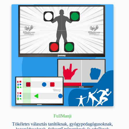
variációja
van.
A
változatok
a
termékoldalon
választhatók
ki
FullManji
Tökéletes választás tanítóknak, gyógypedagógusoknak,