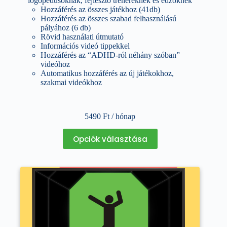
logopédusoknak, fejlesztő trénereknek és edzőknek
Hozzáférés az összes játékhoz (41db)
Hozzáférés az összes szabad felhasználású
pályához (6 db)
Rövid használati útmutató
Információs videó tippekkel
Hozzáférés az “ADHD-ról néhány szóban”
videóhoz
Automatikus hozzáférés az új játékokhoz,
szakmai videókhoz
5490
Ft
/ hónap
Ennek
Opciók választása
a
terméknek
több
variációja
van.
A
változatok
a
termékoldalon
választhatók