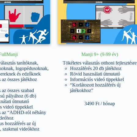
FullManji
Manji 9+ (9-99 év)
álasztás tanítóknak,
Tökéletes választás otthoni fejlesztésre
oknak, logopédusoknak,
Hozzáférés 20 db játékhoz
énereknek és edzőknek
Rövid használati útmutató
 az összes játékhoz
Információs videó tippekkel
“Korlátozott hozzáférés új
 az összes szabad
játékokhoz”
ású pályához (6 db)
nálati útmutató
3490
Ft
/ hónap
s videó tippekkel
s az “ADHD-ról néhány
ideóhoz
s hozzáférés az új
, szakmai videókhoz