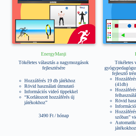
EnergyManji
Tökéletes választás a nagymozgások
Tökéletes v
fejlesztésére
gyógypedagógus
fejlesztő tr
Hozzáférés
Hozzáférés 19 db játékhoz
(41db)
Rövid használati útmutató
Hozzáférés
Információs videó tippekkel
felhasznál
“Korlátozott hozzáférés új
Rövid hasz
játékokhoz”
Információ
Hozzáféré
3490
Ft
/ hónap
szóban” v
Automatiku
játékokhoz