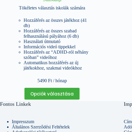
Tökéletes választás iskolák számára
Hozzáférés az összes játékhoz (41
db)
Hozzáférés az összes szabad
felhasználású pályához (6 db)
Használati útmutató
Információs videó tippekkel
Hozzáférés az “ADHD-ról néhány
szóban” videóhoz
Automatikus hozzáférés az új
játékokhoz, szakmai videókhoz
5490
Ft
/ hónap
Ennek
Opciók választása
a
terméknek
Fontos Linkek
Imp
több
variációja
van.
A
Impresszum
Cím:
változatok
Általános Szerződési Feltételek
Adó
a