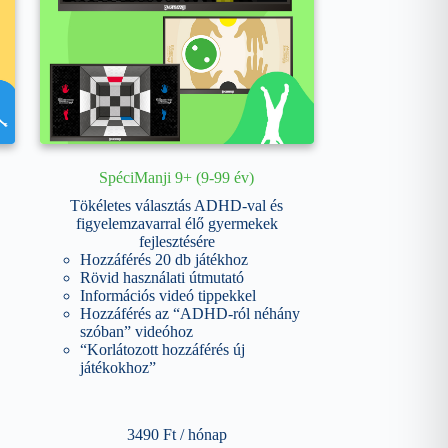
SpéciManji 9+ (9-99 év)
Tökéletes választás ADHD-val és
figyelemzavarral élő gyermekek
fejlesztésére
Hozzáférés 20 db játékhoz
Rövid használati útmutató
Információs videó tippekkel
Hozzáférés az “ADHD-ról néhány
szóban” videóhoz
“Korlátozott hozzáférés új
játékokhoz”
3490
Ft
/ hónap