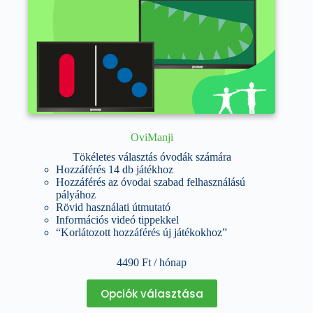
OviManji
Tökéletes választás óvodák számára
Hozzáférés 14 db játékhoz
Hozzáférés az óvodai szabad felhasználású
pályához
Rövid használati útmutató
Információs videó tippekkel
“Korlátozott hozzáférés új játékokhoz”
4490
Ft
/ hónap
Ennek
Opciók választása
a
terméknek