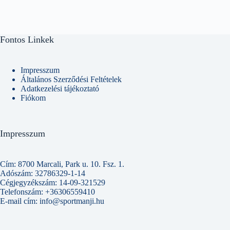
több
variációja
van.
A
Fontos Linkek
változatok
a
termékoldalon
választhatók
Impresszum
ki
Általános Szerződési Feltételek
Adatkezelési tájékoztató
Fiókom
Impresszum
Cím: 8700 Marcali, Park u. 10. Fsz. 1.
Adószám: 32786329-1-14
Cégjegyzékszám: 14-09-321529
Telefonszám: +36306559410
E-mail cím: info@sportmanji.hu