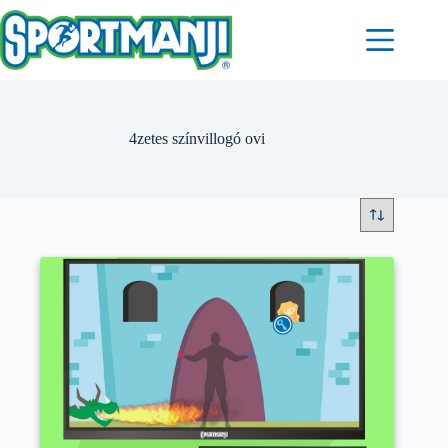
Skip
to
content
4zetes színvillogó ovi