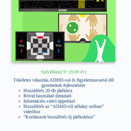
SpéciManji 9+ (9-99 év)
Tökéletes választás ADHD-val és figyelemzavarral élő
gyermekek fejlesztésére
Hozzáférés 20 db játékhoz
Rövid használati útmutató
Információs videó tippekkel
Hozzáférés az “ADHD-ról néhány szóban”
videóhoz
“Korlátozott hozzáférés új játékokhoz”