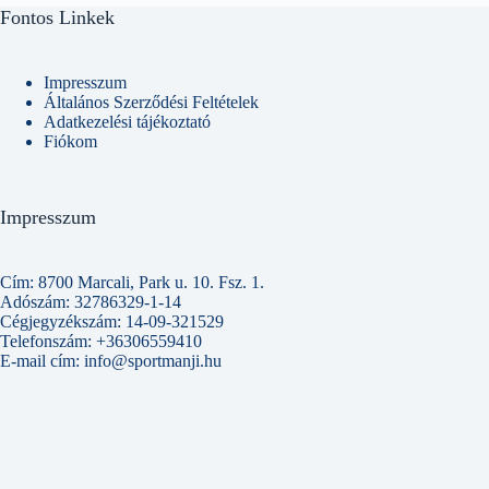
A
Fontos Linkek
változatok
a
termékoldalon
választhatók
Impresszum
ki
Általános Szerződési Feltételek
Adatkezelési tájékoztató
Fiókom
Impresszum
Cím: 8700 Marcali, Park u. 10. Fsz. 1.
Adószám: 32786329-1-14
Cégjegyzékszám: 14-09-321529
Telefonszám: +36306559410
E-mail cím: info@sportmanji.hu