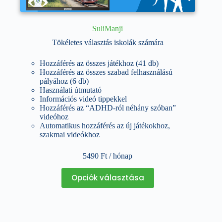
SuliManji
Tökéletes választás iskolák számára
Hozzáférés az összes játékhoz (41 db)
Hozzáférés az összes szabad felhasználású
pályához (6 db)
Használati útmutató
Információs videó tippekkel
Hozzáférés az “ADHD-ról néhány szóban”
videóhoz
Automatikus hozzáférés az új játékokhoz,
szakmai videókhoz
5490
Ft
/ hónap
Ennek
Opciók választása
a
terméknek
több
variációja
van.