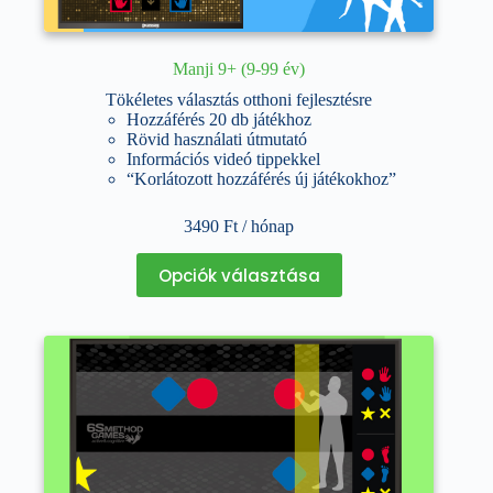
Manji 9+ (9-99 év)
Tökéletes választás otthoni fejlesztésre
Hozzáférés 20 db játékhoz
Rövid használati útmutató
Információs videó tippekkel
“Korlátozott hozzáférés új játékokhoz”
3490
Ft
/ hónap
Ennek
Opciók választása
a
terméknek
több
variációja
van.
A
változatok
a
termékoldalon
választhatók
ki