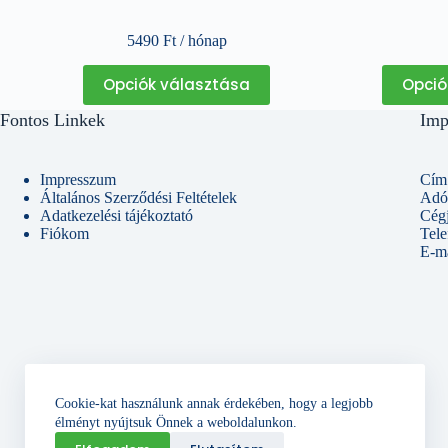
5490
Ft
/ hónap
Ennek
Opciók választása
Opció
a
terméknek
Fontos Linkek
Imp
több
variációja
van.
A
Impresszum
Cím:
változatok
Általános Szerződési Feltételek
Adó
a
Adatkezelési tájékoztató
Cég
termékoldalon
Fiókom
Tel
választhatók
E-ma
ki
Cookie-kat használunk annak érdekében, hogy a legjobb
élményt nyújtsuk Önnek a weboldalunkon.