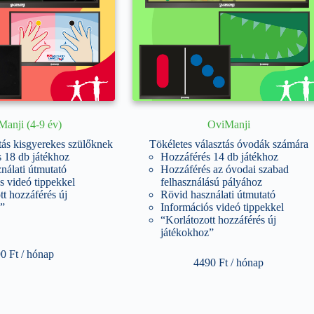
Manji (4-9 év)
OviManji
tás kisgyerekes szülőknek
Tökéletes választás óvodák számára
 18 db játékhoz
Hozzáférés 14 db játékhoz
nálati útmutató
Hozzáférés az óvodai szabad
s videó tippekkel
felhasználású pályához
tt hozzáférés új
Rövid használati útmutató
”
Információs videó tippekkel
“Korlátozott hozzáférés új
játékokhoz”
90
Ft
/ hónap
4490
Ft
/ hónap