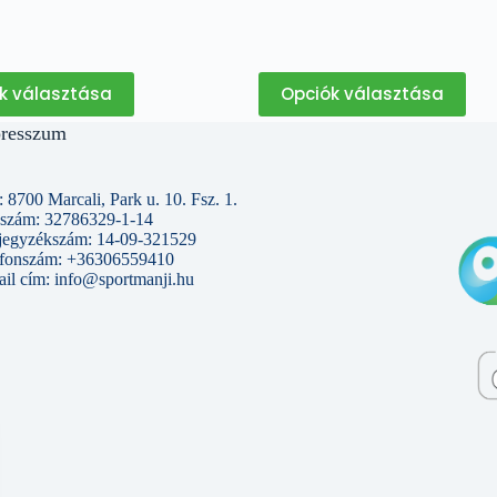
Ennek
Ennek
k választása
Opciók választása
a
a
terméknek
terméknek
resszum
több
több
variációja
variációja
van.
van.
A
A
 8700 Marcali, Park u. 10. Fsz. 1.
változatok
változatok
szám: 32786329-1-14
a
a
jegyzékszám: 14-09-321529
termékoldalon
termékoldalon
efonszám: +36306559410
választhatók
választhatók
il cím: info@sportmanji.hu
ki
ki