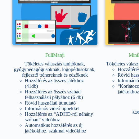
FullManji
Mini
Tökéletes választás tanítóknak,
Tökéletes válasz
gyógypedagógusoknak, logopédusoknak,
Hozzáférés
fejlesztő trénereknek és edzőknek
Rövid hasz
Hozzáférés az összes játékhoz
Információ
(41db)
“Korlátozo
Hozzáférés az összes szabad
játékokhoz
felhasználású pályához (6 db)
Rövid használati útmutató
Információs videó tippekkel
34
Hozzáférés az “ADHD-ról néhány
szóban” videóhoz
Automatikus hozzáférés az új
játékokhoz, szakmai videókhoz