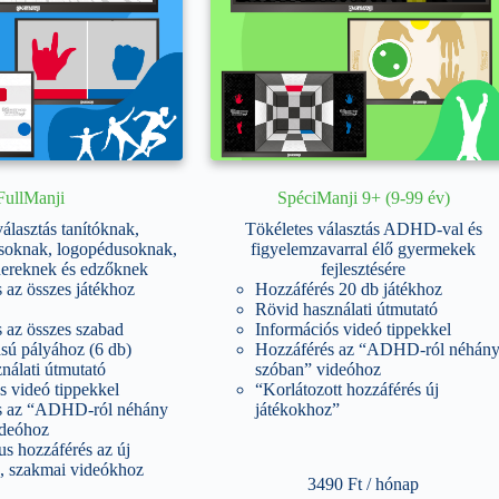
FullManji
SpéciManji 9+ (9-99 év)
álasztás tanítóknak,
Tökéletes választás ADHD-val és
oknak, logopédusoknak,
figyelemzavarral élő gyermekek
énereknek és edzőknek
fejlesztésére
 az összes játékhoz
Hozzáférés 20 db játékhoz
Rövid használati útmutató
 az összes szabad
Információs videó tippekkel
ású pályához (6 db)
Hozzáférés az “ADHD-ról néhán
nálati útmutató
szóban” videóhoz
s videó tippekkel
“Korlátozott hozzáférés új
s az “ADHD-ról néhány
játékokhoz”
ideóhoz
s hozzáférés az új
, szakmai videókhoz
3490
Ft
/ hónap