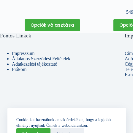
54
Ennek
Opciók választása
Opció
a
terméknek
Fontos Linkek
Imp
több
variációja
van.
A
Impresszum
Cím:
változatok
Általános Szerződési Feltételek
Adó
a
Adatkezelési tájékoztató
Cég
termékoldalon
Fiókom
Tel
választhatók
E-ma
ki
Cookie-kat használunk annak érdekében, hogy a legjobb
élményt nyújtsuk Önnek a weboldalunkon.