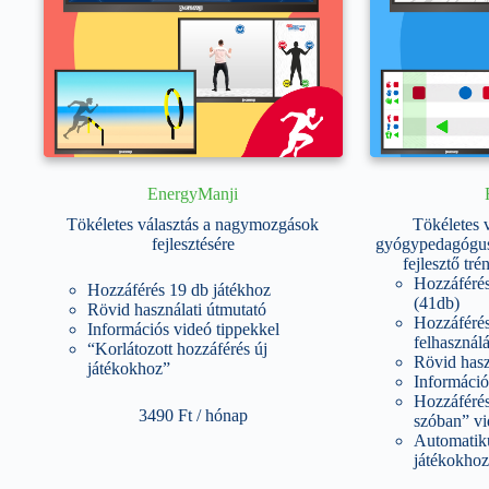
EnergyManji
Tökéletes választás a nagymozgások
Tökéletes v
fejlesztésére
gyógypedagógus
fejlesztő tr
Hozzáférés
Hozzáférés 19 db játékhoz
(41db)
Rövid használati útmutató
Hozzáférés
Információs videó tippekkel
felhasznál
“Korlátozott hozzáférés új
Rövid hasz
játékokhoz”
Információ
Hozzáféré
3490
Ft
/ hónap
szóban” v
Automatiku
játékokhoz