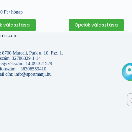
90
Ft
/ hónap
Ennek
Ennek
k választása
Opciók választása
a
a
terméknek
terméknek
resszum
több
több
variációja
variációja
van.
van.
A
A
 8700 Marcali, Park u. 10. Fsz. 1.
változatok
változatok
szám: 32786329-1-14
a
a
jegyzékszám: 14-09-321529
termékoldalon
termékoldalon
efonszám: +36306559410
választhatók
választhatók
il cím: info@sportmanji.hu
ki
ki