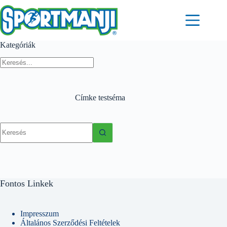
Skip
to
content
Kategóriák
Címke
testséma
No
results
Fontos Linkek
Impresszum
Általános Szerződési Feltételek