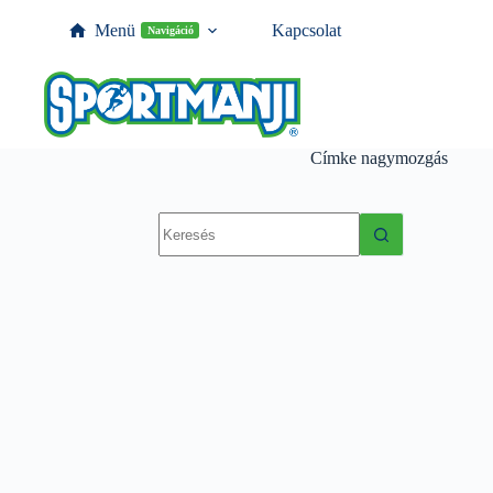
Menü
Kapcsolat
Navigáció
Címke
nagymozgás
No
results