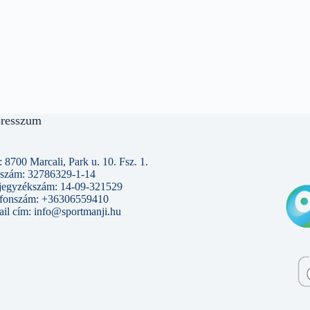
resszum
 8700 Marcali, Park u. 10. Fsz. 1.
szám: 32786329-1-14
jegyzékszám: 14-09-321529
efonszám: +36306559410
il cím: info@sportmanji.hu