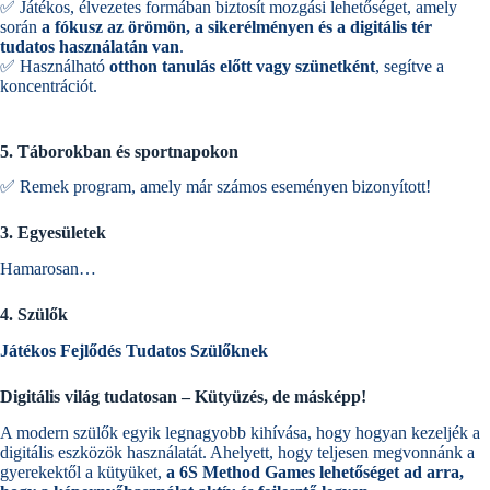
✅ Játékos, élvezetes formában biztosít mozgási lehetőséget, amely
során
a fókusz az örömön, a sikerélményen és a digitális tér
tudatos használatán van
.
✅ Használható
otthon tanulás előtt vagy szünetként
, segítve a
koncentrációt.
5. Táborokban és sportnapokon
✅ Remek program, amely már számos eseményen bizonyított!
3. Egyesületek
Hamarosan…
4. Szülők
Játékos Fejlődés Tudatos Szülőknek
Digitális világ tudatosan – Kütyüzés, de másképp!
A modern szülők egyik legnagyobb kihívása, hogy hogyan kezeljék a
digitális eszközök használatát. Ahelyett, hogy teljesen megvonnánk a
gyerekektől a kütyüket,
a 6S Method Games lehetőséget ad arra,