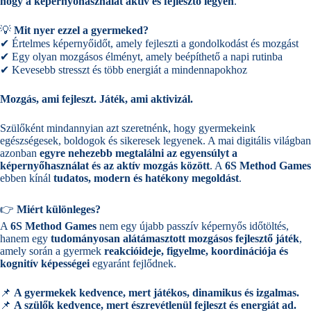
hogy a képernyőhasználat aktív és fejlesztő legyen
.
💡
Mit nyer ezzel a gyermeked?
✔ Értelmes képernyőidőt, amely fejleszti a gondolkodást és mozgást
✔ Egy olyan mozgásos élményt, amely beépíthető a napi rutinba
✔ Kevesebb stresszt és több energiát a mindennapokhoz
Mozgás, ami fejleszt. Játék, ami aktivizál.
Szülőként mindannyian azt szeretnénk, hogy gyermekeink
egészségesek, boldogok és sikeresek legyenek. A mai digitális világban
azonban
egyre nehezebb megtalálni az egyensúlyt a
képernyőhasználat és az aktív mozgás között
. A
6S Method Games
ebben kínál
tudatos, modern és hatékony megoldást
.
👉
Miért különleges?
A
6S Method Games
nem egy újabb passzív képernyős időtöltés,
hanem egy
tudományosan alátámasztott mozgásos fejlesztő játék
,
amely során a gyermek
reakcióideje, figyelme, koordinációja és
kognitív képességei
egyaránt fejlődnek.
📌
A gyermekek kedvence, mert játékos, dinamikus és izgalmas.
📌
A szülők kedvence, mert észrevétlenül fejleszt és energiát ad.