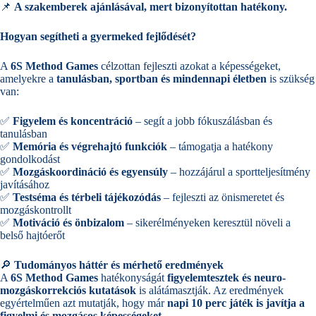
📌
A szakemberek ajánlásával, mert bizonyítottan hatékony.
Hogyan segítheti a gyermeked fejlődését?
A
6S Method Games
célzottan fejleszti azokat a képességeket,
amelyekre a
tanulásban, sportban és mindennapi életben
is szükség
van:
✅
Figyelem és koncentráció
– segít a jobb fókuszálásban és
tanulásban
✅
Memória és végrehajtó funkciók
– támogatja a hatékony
gondolkodást
✅
Mozgáskoordináció és egyensúly
– hozzájárul a sportteljesítmény
javításához
✅
Testséma és térbeli tájékozódás
– fejleszti az önismeretet és
mozgáskontrollt
✅
Motiváció és önbizalom
– sikerélményeken keresztül növeli a
belső hajtóerőt
🔎
Tudományos háttér és mérhető eredmények
A
6S Method Games
hatékonyságát
figyelemtesztek és neuro-
mozgáskorrekciós kutatások
is alátámasztják. Az eredmények
egyértelműen azt mutatják, hogy már
napi 10 perc játék is javítja a
figyelmi és mozgásos képességeket
.