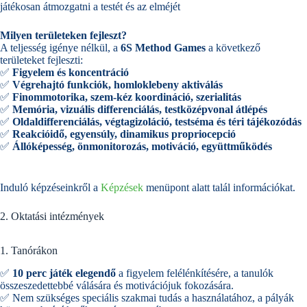
játékosan átmozgatni a testét és az elméjét
Milyen területeken fejleszt?
A teljesség igénye nélkül, a
6S Method Games
a következő
területeket fejleszti:
✅
Figyelem és koncentráció
✅
Végrehajtó funkciók, homloklebeny aktiválás
✅
Finommotorika, szem-kéz koordináció, szerialitás
✅
Memória, vizuális differenciálás, testközépvonal átlépés
✅
Oldaldifferenciálás, végtagizoláció, testséma és téri tájékozódás
✅
Reakcióidő, egyensúly, dinamikus propriocepció
✅
Állóképesség, önmonitorozás, motiváció, együttműködés
Induló képzéseinkről a
Képzések
menüpont alatt talál információkat.
2. Oktatási intézmények
1. Tanórákon
✅
10 perc játék elegendő
a figyelem felélénkítésére, a tanulók
összeszedettebbé válására és motivációjuk fokozására.
✅ Nem szükséges speciális szakmai tudás a használatához, a pályák