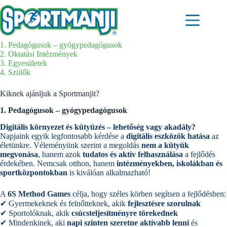
Skip
to
content
1. Pedagógusok – gyógypedagógusok
2. Oktatási Intézmények
3. Egyesületek
4. Szülők
Kiknek ajánljuk a Sportmanjit?
1. Pedagógusok – gyógypedagógusok
Digitális környezet és kütyüzés – lehetőség vagy akadály?
Napjaink egyik legfontosabb kérdése a
digitális eszközök hatása
az
életünkre. Véleményünk szerint a megoldás
nem a kütyük
megvonása
, hanem azok
tudatos és aktív felhasználása
a fejlődés
érdekében. Nemcsak otthon, hanem
intézményekben, iskolákban és
sportközpontokban
is kiválóan alkalmazható!
A
6S Method Games
célja, hogy széles körben segítsen a fejlődésben:
✔ Gyermekeknek és felnőtteknek, akik
fejlesztésre szorulnak
✔ Sportolóknak, akik
csúcsteljesítményre törekednek
✔ Mindenkinek, aki
napi szinten szeretne aktívabb lenni
és