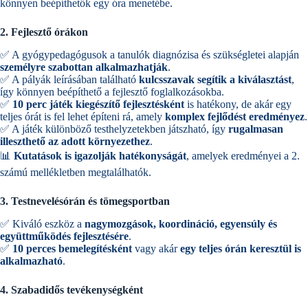
könnyen beépíthetők egy óra menetébe.
2. Fejlesztő órákon
✅ A gyógypedagógusok a tanulók diagnózisa és szükségletei alapján
személyre szabottan alkalmazhatják
.
✅ A pályák leírásában található
kulcsszavak segítik a kiválasztást
,
így könnyen beépíthető a fejlesztő foglalkozásokba.
✅
10 perc játék kiegészítő fejlesztésként
is hatékony, de akár egy
teljes órát is fel lehet építeni rá, amely
komplex fejlődést eredményez
.
✅ A játék különböző testhelyzetekben játszható, így
rugalmasan
illeszthető az adott környezethez
.
📊
Kutatások is igazolják hatékonyságát
, amelyek eredményei a 2.
számú mellékletben megtalálhatók.
3. Testnevelésórán és tömegsportban
✅ Kiváló eszköz a
nagymozgások, koordináció, egyensúly és
együttműködés fejlesztésére
.
✅
10 perces bemelegítésként
vagy akár
egy teljes órán keresztül is
alkalmazható
.
4. Szabadidős tevékenységként