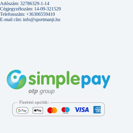
Adószám: 32786329-1-14
Cégjegyzékszám: 14-09-321529
Telefonszám: +36306559410
E-mail cím: info@sportmanji.hu