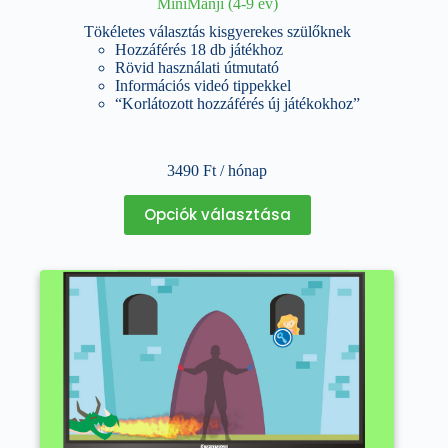
MiniManji (4-9 év)
Tökéletes választás kisgyerekes szülőknek
Hozzáférés 18 db játékhoz
Rövid használati útmutató
Információs videó tippekkel
“Korlátozott hozzáférés új játékokhoz”
3490
Ft
/ hónap
Ennek
Opciók választása
a
terméknek
több
variációja
van.
A
változatok
a
termékoldalon
választhatók
ki