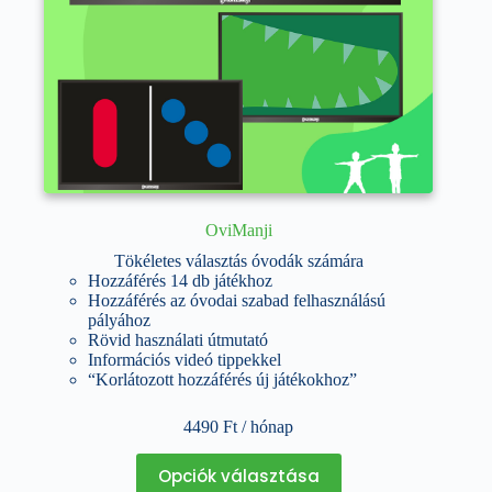
OviManji
Tökéletes választás óvodák számára
Hozzáférés 14 db játékhoz
Hozzáférés az óvodai szabad felhasználású
pályához
Rövid használati útmutató
Információs videó tippekkel
“Korlátozott hozzáférés új játékokhoz”
4490
Ft
/ hónap
Ennek
Opciók választása
a