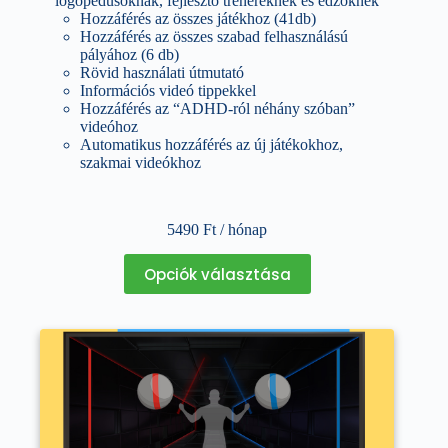
logopédusoknak, fejlesztő trénereknek és edzőknek
Hozzáférés az összes játékhoz (41db)
Hozzáférés az összes szabad felhasználású
pályához (6 db)
Rövid használati útmutató
Információs videó tippekkel
Hozzáférés az “ADHD-ról néhány szóban”
videóhoz
Automatikus hozzáférés az új játékokhoz,
szakmai videókhoz
5490
Ft
/ hónap
Ennek
Opciók választása
a
terméknek
több
variációja
van.
A
változatok
a
termékoldalon
választhatók