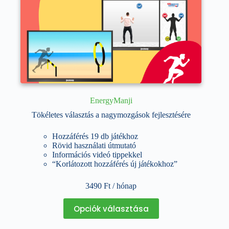
EnergyManji
Tökéletes választás a nagymozgások fejlesztésére
Hozzáférés 19 db játékhoz
Rövid használati útmutató
Információs videó tippekkel
“Korlátozott hozzáférés új játékokhoz”
3490
Ft
/ hónap
Ennek
Opciók választása
a
terméknek
több