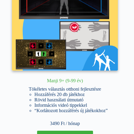
ki
Manji 9+ (9-99 év)
Tökéletes választás otthoni fejlesztésre
Hozzáférés 20 db játékhoz
Rövid használati útmutató
Információs videó tippekkel
“Korlátozott hozzáférés új játékokhoz”
3490
Ft
/ hónap
Ennek