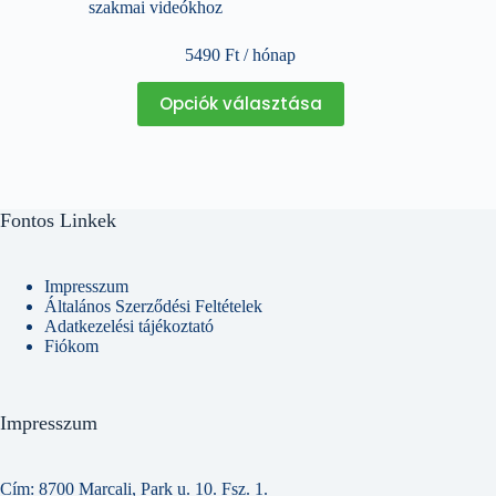
szakmai videókhoz
5490
Ft
/ hónap
Ennek
Opciók választása
a
terméknek
több
variációja
van.
A
Fontos Linkek
változatok
a
termékoldalon
választhatók
Impresszum
ki
Általános Szerződési Feltételek
Adatkezelési tájékoztató
Fiókom
Impresszum
Cím: 8700 Marcali, Park u. 10. Fsz. 1.