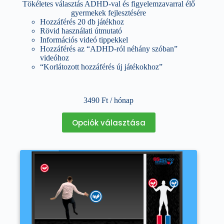
Tökéletes választás ADHD-val és figyelemzavarral élő
gyermekek fejlesztésére
Hozzáférés 20 db játékhoz
Rövid használati útmutató
Információs videó tippekkel
Hozzáférés az “ADHD-ról néhány szóban”
videóhoz
“Korlátozott hozzáférés új játékokhoz”
3490
Ft
/ hónap
Ennek
Opciók választása
a
terméknek
több
variációja
van.
A
változatok
a
termékoldalon
választhatók
ki