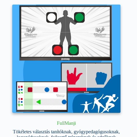
variációja
van.
A
változatok
a
termékoldalon
választhatók
ki
FullManji
Tökéletes választás tanítóknak, gyógypedagógusoknak,