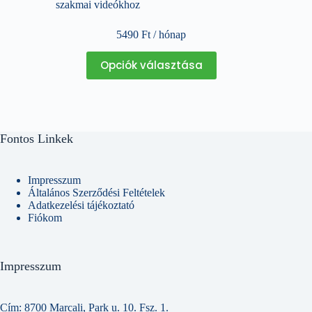
szakmai videókhoz
5490
Ft
/ hónap
Ennek
Opciók választása
a
terméknek
több
variációja
van.
A
Fontos Linkek
változatok
a
termékoldalon
választhatók
Impresszum
ki
Általános Szerződési Feltételek
Adatkezelési tájékoztató
Fiókom
Impresszum
Cím: 8700 Marcali, Park u. 10. Fsz. 1.