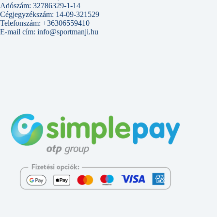
Adószám: 32786329-1-14
Cégjegyzékszám: 14-09-321529
Telefonszám: +36306559410
E-mail cím: info@sportmanji.hu