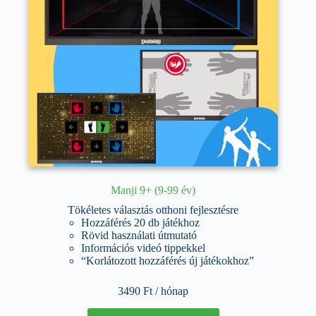
ki
Manji 9+ (9-99 év)
Tökéletes választás otthoni fejlesztésre
Hozzáférés 20 db játékhoz
Rövid használati útmutató
Információs videó tippekkel
“Korlátozott hozzáférés új játékokhoz”
3490
Ft
/ hónap
Ennek