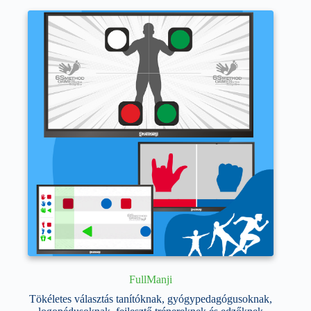
variációja
van.
A
változatok
a
termékoldalon
választhatók
ki
FullManji
Tökéletes választás tanítóknak, gyógypedagógusoknak,