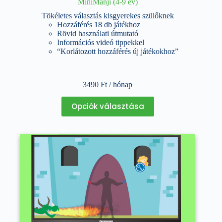
MiniManji (4-9 év)
Tökéletes választás kisgyerekes szülőknek
Hozzáférés 18 db játékhoz
Rövid használati útmutató
Információs videó tippekkel
“Korlátozott hozzáférés új játékokhoz”
3490
Ft
/ hónap
Ennek
Opciók választása
a
terméknek
több
variációja
van.
A
változatok
a
termékoldalon
választhatók
ki