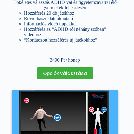
Tökéletes választás ADHD-val és figyelemzavarral élő
gyermekek fejlesztésére
Hozzáférés 20 db játékhoz
Rövid használati útmutató
Információs videó tippekkel
Hozzáférés az “ADHD-ról néhány szóban”
videóhoz
“Korlátozott hozzáférés új játékokhoz”
3490
Ft
/ hónap
Ennek
Opciók választása
a
terméknek
több
variációja
van.
A
változatok
a
termékoldalon
választhatók
ki