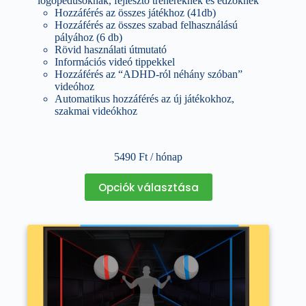
logopédusoknak, fejlesztő trénereknek és edzőknek
Hozzáférés az összes játékhoz (41db)
Hozzáférés az összes szabad felhasználású
pályához (6 db)
Rövid használati útmutató
Információs videó tippekkel
Hozzáférés az “ADHD-ról néhány szóban”
videóhoz
Automatikus hozzáférés az új játékokhoz,
szakmai videókhoz
5490
Ft
/ hónap
Ennek
Opciók választása
a
terméknek
több
variációja
van.
A
változatok
a
termékoldalon
választhatók