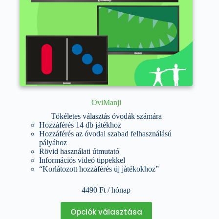
OviManji
Tökéletes választás óvodák számára
Hozzáférés 14 db játékhoz
Hozzáférés az óvodai szabad felhasználású
pályához
Rövid használati útmutató
Információs videó tippekkel
“Korlátozott hozzáférés új játékokhoz”
4490
Ft
/ hónap
Ennek
Opciók választása
a