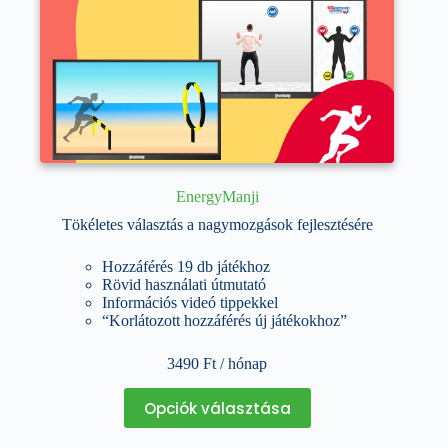
EnergyManji
Tökéletes választás a nagymozgások fejlesztésére
Hozzáférés 19 db játékhoz
Rövid használati útmutató
Információs videó tippekkel
“Korlátozott hozzáférés új játékokhoz”
3490
Ft
/ hónap
Ennek
Opciók választása
a
terméknek
több