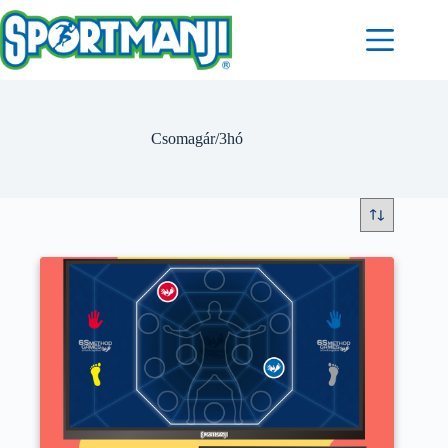
Skip
to
content
Csomagár/3hó