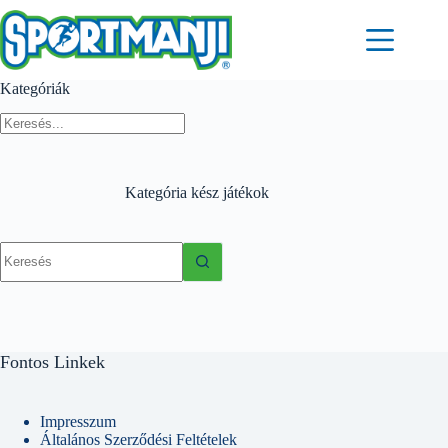
Skip
to
content
Kategóriák
Kategória
kész játékok
No
results
Fontos Linkek
Impresszum
Általános Szerződési Feltételek