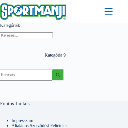
Skip
to
content
Kategóriák
Kategória
9+
No
results
Fontos Linkek
Impresszum
Általános Szerződési Feltételek