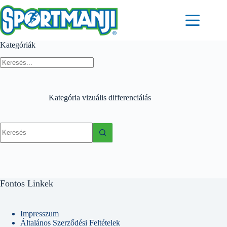
Skip
to
content
Kategóriák
Kategória
vizuális differenciálás
No
results
Fontos Linkek
Impresszum
Általános Szerződési Feltételek