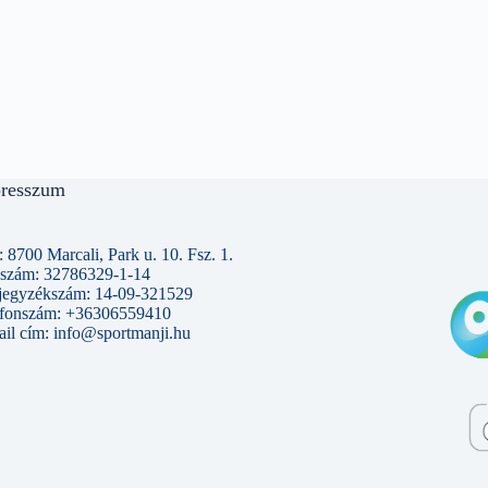
resszum
 8700 Marcali, Park u. 10. Fsz. 1.
szám: 32786329-1-14
jegyzékszám: 14-09-321529
efonszám: +36306559410
il cím: info@sportmanji.hu