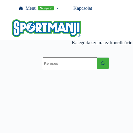
Menü
Kapcsolat
Navigáció
Kategória
szem-kéz koordináció
No
results