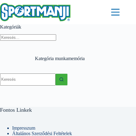
Skip
to
content
Kategóriák
Kategória
munkamemória
No
results
Fontos Linkek
Impresszum
Általános Szerződési Feltételek