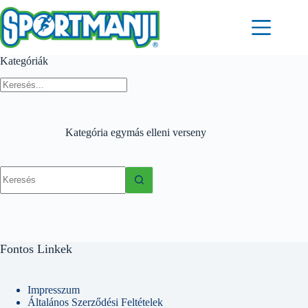
Skip
to
content
Kategóriák
Kategória
egymás elleni verseny
No
results
Fontos Linkek
Impresszum
Általános Szerződési Feltételek